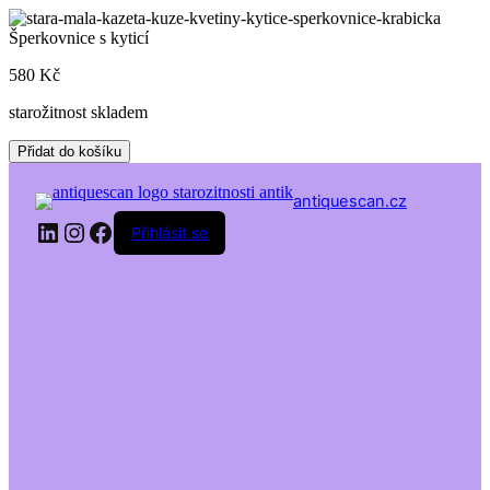
Skip
to
Šperkovnice s kyticí
content
580
Kč
starožitnost skladem
Šperkovnice
Přidat do košíku
s
kyticí
antiquescan.cz
množství
LinkedIn
Instagram
Facebook
Přihlásit se