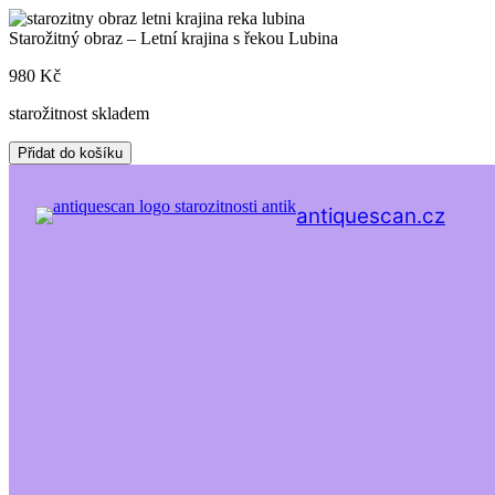
Skip
to
Starožitný obraz – Letní krajina s řekou Lubina
content
980
Kč
starožitnost skladem
Starožitný
Přidat do košíku
obraz
-
Letní
antiquescan.cz
krajina
s
řekou
Lubina
množství