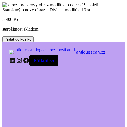
Skip
to
Starožitný párový obraz – Dívka a modlitba 19 st.
content
5 400
Kč
starožitnost skladem
Starožitný
Přidat do košíku
párový
obraz
antiquescan.cz
-
LinkedIn
Instagram
Facebook
Dívka
Přihlásit se
a
modlitba
19
st.
množství