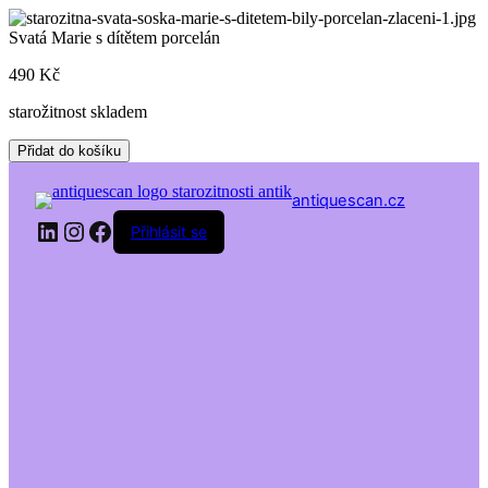
Skip
to
Svatá Marie s dítětem porcelán
content
490
Kč
starožitnost skladem
Svatá
Přidat do košíku
Marie
s
antiquescan.cz
dítětem
LinkedIn
Instagram
Facebook
porcelán
Přihlásit se
množství