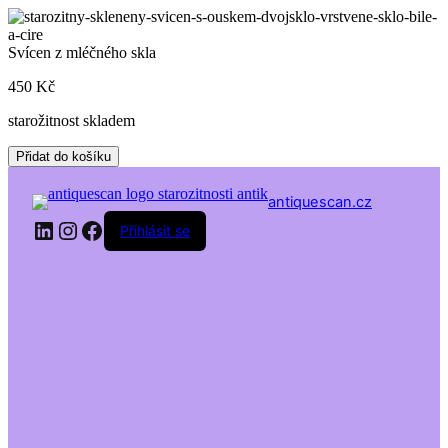
Skip
to
content
Svícen z mléčného skla
450
Kč
starožitnost skladem
Svícen
Přidat do košíku
z
mléčného
antiquescan.cz
skla
LinkedIn
Instagram
Facebook
množství
Přihlásit se