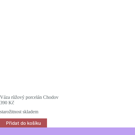
Váza růžový porcelán Chodov
390
Kč
starožitnost skladem
Přidat do košíku