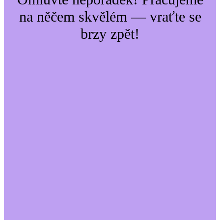
na něčem skvělém — vraťte se
brzy zpět!