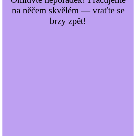
na něčem skvělém — vraťte se
brzy zpět!